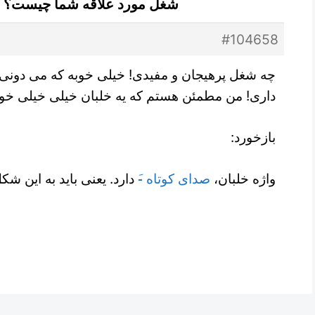
شغل مورد علاقه شما چیست؟ مکالمه 
#104658
چه شغل پرهیجان و مفیدی! خیلی خوبه که می دون
داری! من مطمئن هستم که یه خلبان خیلی خیلی خ!
بازخورد:
واژه خلبان،
صدای کوتاه -َ
دارد. یعنی باید به این ش.