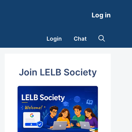
Log in
Login
Chat
Join LELB Society