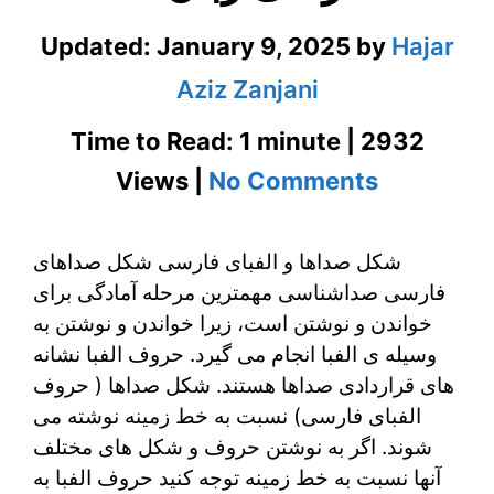
Updated:
January 9, 2025
by
Hajar
Aziz Zanjani
Time to Read: 1 minute | 2932
on
Views |
No Comments
شکل
شکل صداها و الفبای فارسی شکل صداهای
صداها
فارسی صداشناسی مهمترین مرحله آمادگی برای
و
خواندن و نوشتن است، زیرا خواندن و نوشتن به
الفبای
وسیله ی الفبا انجام می گیرد. حروف الفبا نشانه
های قراردادی صداها هستند. شکل صداها ( حروف
فارسی
الفبای فارسی) نسبت به خط زمینه نوشته می
در
شوند. اگر به نوشتن حروف و شکل های مختلف
آنها نسبت به خط زمینه توجه کنید حروف الفبا به
آموزش