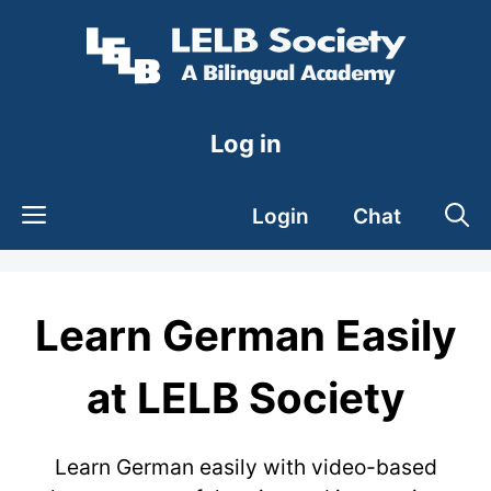
Skip
to
content
Log in
Login
Chat
Learn German Easily
at LELB Society
Learn German easily with video-based