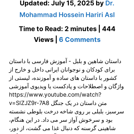
Updated:
July 15, 2025
by
Dr.
Mohammad Hossein Hariri Asl
Time to Read: 2 minutes | 444
on
Views |
6 Comments
داستان
داستان شاهین و بلبل - آموزش فارسی با داستان
شاهین
برای کودکان و نوجوانان ایرانی داخل و خارج از
و
کشور با داستان های ساده و آموزنده، لیستی از
بلبل
واژگان و اصطلاحات و پادکست یا ویدیوی آموزشی
https://www.youtube.com/watch?
–
v=SlZJZ9r-7A8 متن داستان در یک جنگل
آموزش
سرسبز، بلبلی بر روی شاخه درخت بلوطی نشسته
بود و سرخوش آواز سر می داد. در این هنگام،
فارسی
شاهینی گرسنه که دنبال غذا می گشت، از دور،
با