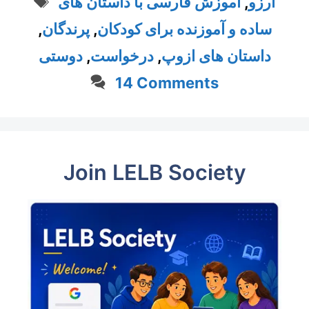
آموزش فارسی با داستان های
,
آرزو
,
پرندگان
,
ساده و آموزنده برای کودکان
دوستی
,
درخواست
,
داستان های ازوپ
14 Comments
Join LELB Society