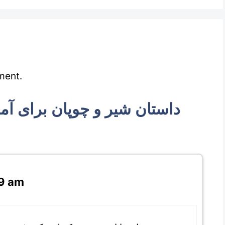
ment.
39 am