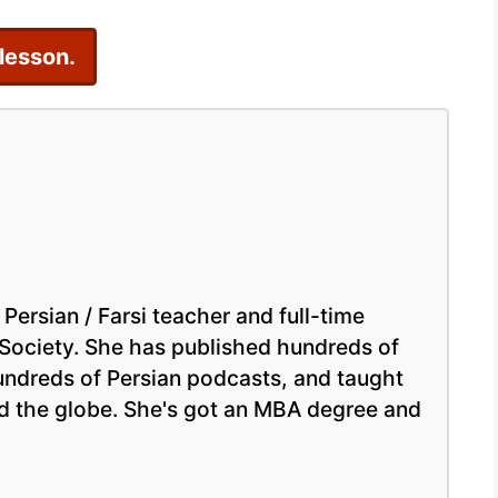
به
کودکان
 lesson.
 Persian / Farsi teacher and full-time
 Society. She has published hundreds of
hundreds of Persian podcasts, and taught
nd the globe. She's got an MBA degree and