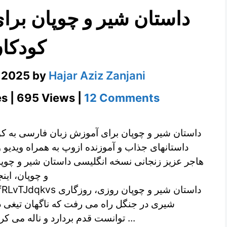
داستان شیر و چوپان بر
کودکا
, 2025
by
Hajar Aziz Zanjani
on
s | 695 Views |
12 Comments
داستان
شیر
داستان شیر و چوپان برای آموزش زبان فارسی به کو
و
داستانهای جذاب و آموزنده ازوپ به همراه ویدیو و
هاجر عزیز زنجانی نسخه انگلیسی داستان شیر و چوپ
چوپان
و چوپان، این
برای
داستان شیر و چوپان ر
آموزش
شیری در جنگل راه می رفت که ناگهان تیغی
فارسی
توانست قدم بردارد و ناله می کرد. چوپانی که در آن نزدیکی بود، صدای غرش ...