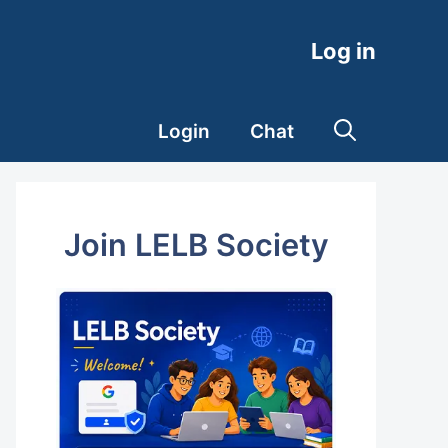
Log in
Login
Chat
Join LELB Society