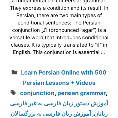
a fundamental part of Persian grammar.
They express a condition and its result. In
Persian, there are two main types of
conditional sentences: The Persian
conjunction اگر (pronounced “agar”) is a
versatile word that introduces conditional
clauses. It is typically translated to “if” in
English. This conjunction is essential …
Categories
Learn Persian Online with 500
Persian Lessons + Videos
Tags
conjunction
,
persian grammar
,
آموزش دستور زبان فارسی به غیر فارسی
زبانان
,
آموزش زبان فارسی به بزرگسالان