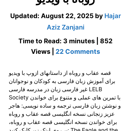
Updated:
August 22, 2025
by
Hajar
Aziz Zanjani
Time to Read: 3 minutes | 852
on
Views |
22 Comments
آموزش
قصه عقاب و روباه از داستانهای ازوپ با ویدیو
زبان
برای آموزش زبان فارسی به کودکان و نوجوانان
فارسی
غیر فارسی زبان در مدرسه فارسی LELB
به
Society با تمرین های عملی و متنوع برای خواندن
و نوشتن زبان فارسی ترجمه و ساده نویسی: هاجر
کودکان
عزیز زنجانی نسخه انگلیسی قصه عقاب و روباه
با
برای خواندن نسخه انگلیسی قصه عقاب و روباه،
بر روی لینک زیر کلیک کنید: The Eagle and the