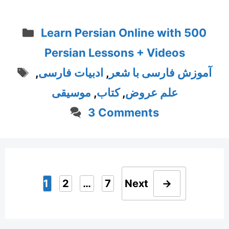
Categories
Learn Persian Online with 500
Persian Lessons + Videos
Tags
آموزش فارسی با شعر
,
ادبیات فارسی
,
علم عروض
,
کتاب
,
موسیقی
3 Comments
1
2
…
7
Next
→
Page
Page
Page