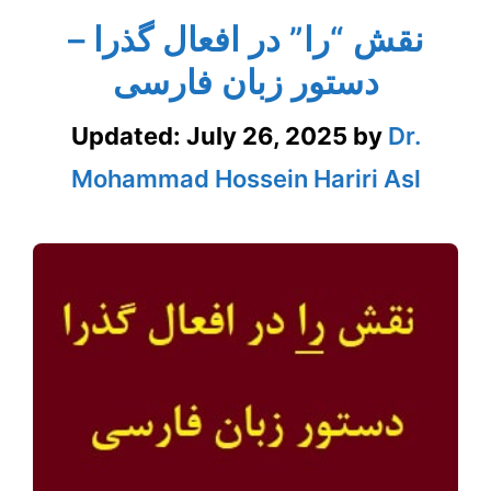
نقش “را” در افعال گذرا –
دستور زبان فارسی
Updated:
July 26, 2025
by
Dr.
Mohammad Hossein Hariri Asl