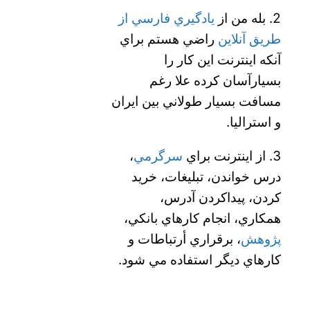
2. بله من از
يادگيري فارسي از
طريق آنلاين
راضي هستم براي
آنكه اينترنت اين كار را
بسيارآسان كرده علا رغم
مسافت بسيار طولاني بين ايران
و استراليا.
،
سرگرمي
3. از اينترنت براي
درس خواندن، تبليغات، خريد
كردن، پيداكردن آدرس،
همكاري، انجام كارهاي بانكي،
پژوهش
، برقراري أرتباطات و
كارهاي ديگر استفاده مي شود.