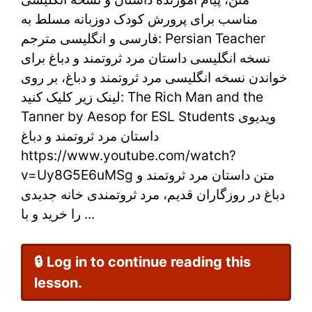
مناسب برای پرورش کودک دوزبانه مسلط به
دباغ
فارسی و انگلیسی مترجم: Persian Teacher
برای
نسخه انگلیسی داستان مرد ثروتمند و دباغ برای
خواندن نسخه انگلیسی مرد ثروتمند و دباغ، بر روی
آموزش
لینک زیر کلیک کنید: The Rich Man and the
فارسی
Tanner by Aesop for ESL Students ویدیوی
با
داستان مرد ثروتمند و دباغ
https://www.youtube.com/watch?
نسخه
v=Uy8G5E6uMSg متن داستان مرد ثروتمند و
انگلیسی
دباغ در روزگاران قدیم، مرد ثروتمندی خانه جدیدی
را خرید و با ...
🔒 Log in to continue reading this
lesson.