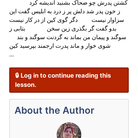
کشتن پدرش چو ضحاک بشنید اندیشه کرد
ضحاک
ز خون پدر شد دلش پر ز درد به ابلیس گفت این
سزاوار نیست دگر گوی کین از در کار نیست
و
بدو گفت گر بگذری زین سخن بتابی ز
کشتن
سوگند و پیمان من بماند به گردنت سوگند و بند
شوی خوار و ماند پدرت ارجمند بپرسید کین
پدرش
...
از
داستان
🔒 Log in to continue reading this
های
lesson.
شاهنامه
فردوسی
About the Author