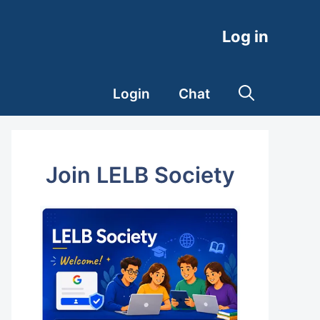
Log in
Login
Chat
Join LELB Society