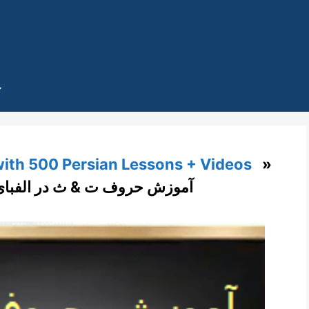
with 500 Persian Lessons + Videos
»
آموزش حروف ت & ث در الفبای 