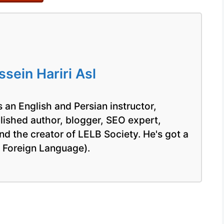
آموزش
آنلاین
زبان
فارسی
ein Hariri Asl
 an English and Persian instructor,
blished author, blogger, SEO expert,
nd the creator of LELB Society. He's got a
a Foreign Language).