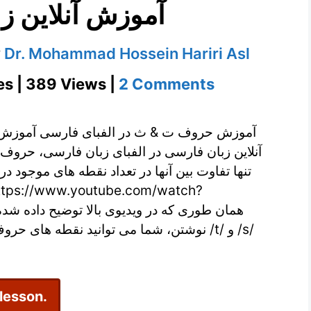
آموزش آنلاین ز
y
Dr. Mohammad Hossein Hariri Asl
on
es | 389 Views |
2 Comments
آموزش
حروف
آموزش حروف ت & ث در الفبای فارسی آموزش 
ت
آنلاین زبان فارسی در الفبای زبان فارسی، حرو.
تنها تفاوت بین آنها در تعداد نقطه های موجود در
&
ث
در
نوشتن، شما می توانید نقطه های /t/ و /s/
الفبای
فارسی
–
 lesson.