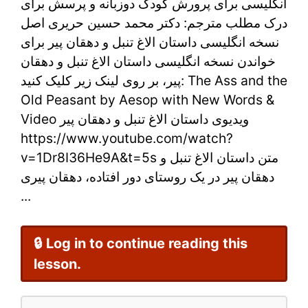
و
انگلیسی برای پرورش کودک دوزبانه و پرسش برای
درک مطلب مترجم: دکتر محمد حسین حریری اصل
دهقان
نسخه انگلیسی داستان الاغ تنبل و دهقان پیر برای
پیر
خواندن نسخه انگلیسی داستان الاغ تنبل و دهقان
پیر، بر روی لینک زیر کلیک کنید: The Ass and the
با
Old Peasant by Aesop with New Words &
ویدیو
Video ویدیوی داستان الاغ تنبل و دهقان پیر
و
https://www.youtube.com/watch?
v=1Dr8I36He9A&t=5s متن داستان الاغ تنبل و
نسخه
دهقان پیر در یک روستای دور افتاده، دهقان پیری
انگلیسی
...
🔒 Log in to continue reading this
lesson.