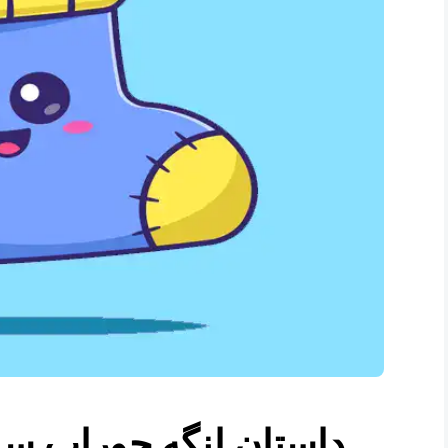
داستان لنگه جوراب س