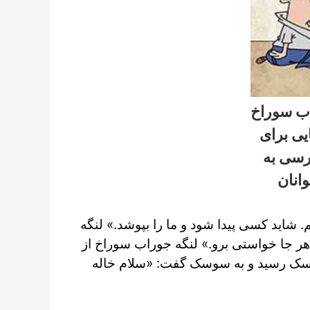
اب سوراخ
یی برای
رسی به
انان
. شاید کسی پیدا شود و ما را بپوشد.» لنگه
هر جا خواستی برو.» لنگه جوراب سوراخ از
وسک رسید و به سوسک گفت: «سلام خاله