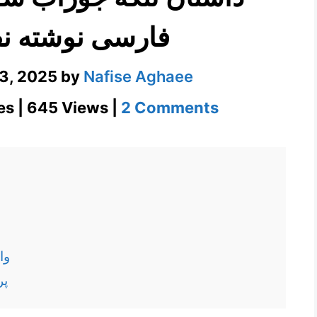
فارسی نوشته نف
3, 2025
by
Nafise Aghaee
on
es | 645 Views |
2 Comments
داستان
لنگه
جوراب
سوراخ
برای
آموزش
وا
فارسی
پر
نوشته