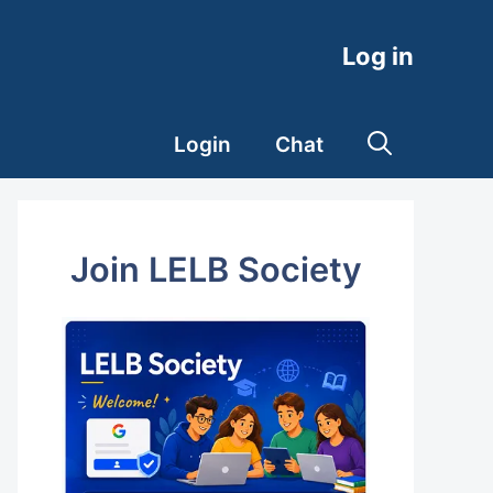
Log in
Login
Chat
Join LELB Society