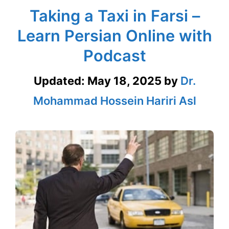
Taking a Taxi in Farsi –
Learn Persian Online with
Podcast
Updated:
May 18, 2025
by
Dr.
Mohammad Hossein Hariri Asl