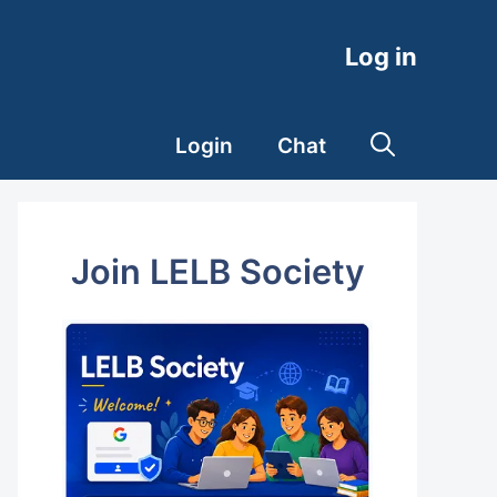
Log in
Login
Chat
Join LELB Society