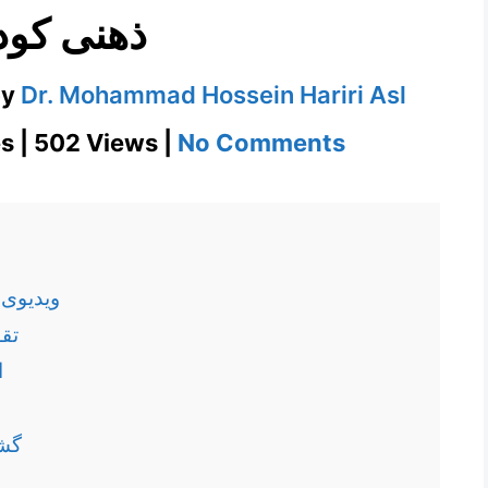
ذهنی کود
by
Dr. Mohammad Hossein Hariri Asl
on
s | 502 Views |
No Comments
تاثیر
دوزبانه
بودن
بر
ویدیوی 
هوش،
1. 
خلاقیت
2
و
مهارت‌های
4. 
ذهنی